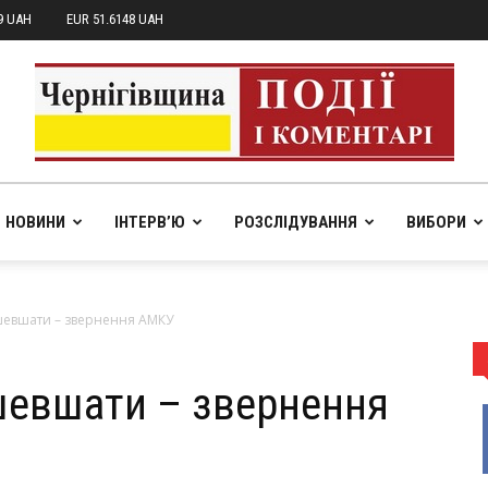
9 UAH
EUR 51.6148 UAH
НОВИНИ
ІНТЕРВ’Ю
РОЗСЛІДУВАННЯ
ВИБОРИ
pik.in.ua
шевшати – звернення АМКУ
шевшати – звернення