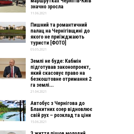
маршрутках Чернігів-Київ
значно зросла
11.06.2021
Пишний та романтичний
палац на Чернігівщині до
якого не приїжджають
туристи [ФОТО]
05.05.2021
Землі не буде: Кабмін
підготував законопроект,
який скасовує право на
безкоштовне отримання 2
га землі...
21.04.2021
Автобус з Чернігова до
Блакитних озер відновлює
свій рух – розклад та ціни
15.06.2021
З життя пішов молодий