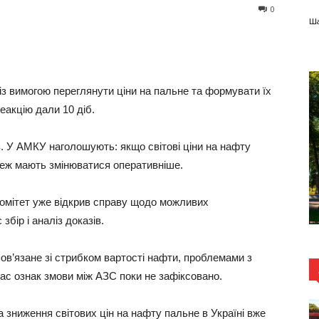
0
Ша
 вимогою переглянути ціни на пальне та формувати їх
реакцію дали 10 діб.
з. У АМКУ наголошують: якщо світові ціни на нафту
теж мають змінюватися оперативніше.
комітет уже відкрив справу щодо можливих
збір і аналіз доказів.
пов’язане зі стрибком вартості нафти, проблемами з
час ознак змови між АЗС поки не зафіксовано.
а зниження світових цін на нафту пальне в Україні вже