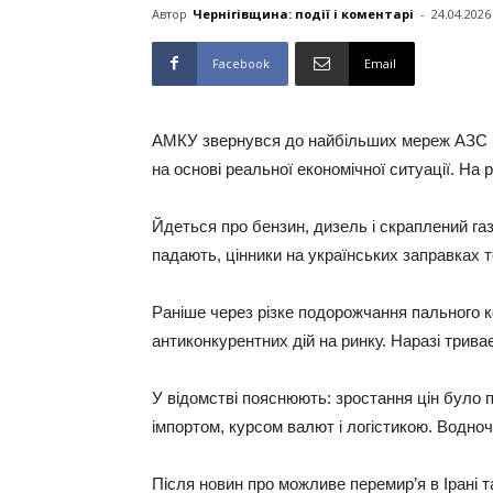
Автор
Чернігівщина: події і коментарі
-
24.04.2026
Facebook
Email
АМКУ звернувся до найбільших мереж АЗС із
на основі реальної економічної ситуації. На 
Йдеться про бензин, дизель і скраплений га
падають, цінники на українських заправках 
Раніше через різке подорожчання пального 
антиконкурентних дій на ринку. Наразі триває 
У відомстві пояснюють: зростання цін було 
імпортом, курсом валют і логістикою. Водно
Після новин про можливе перемир’я в Ірані т