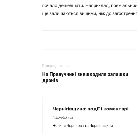
почало дешевшати. Наприклад, преміальний А
ще залишаються вищими, ніж до загострення
Попередня стаття
На Прилуччині знешкодили залишки
дронів
Чернігівщина: події і коментарі
http://pik.in.ua
Новини Чернігова та Чернігівщини