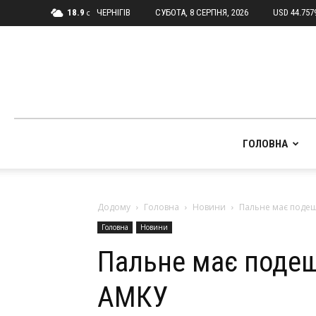
18.9
ЧЕРНІГІВ
СУБОТА, 8 СЕРПНЯ, 2026
USD 44.757
C
ГОЛОВНА
Додому
Головна
Новини
Пальне має поде
Головна
Новини
Пальне має поде
АМКУ