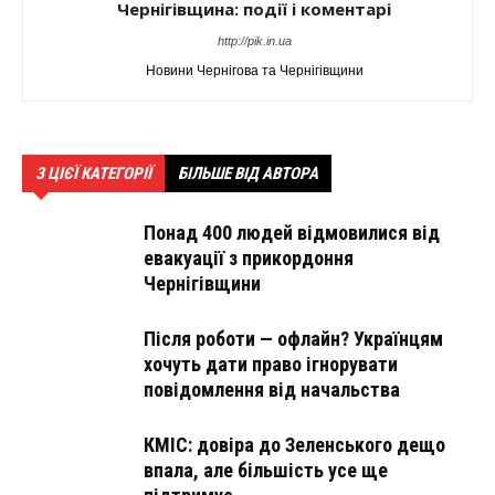
Чернігівщина: події і коментарі
http://pik.in.ua
Новини Чернігова та Чернігівщини
З ЦІЄЇ КАТЕГОРІЇ
БІЛЬШЕ ВІД АВТОРА
Понад 400 людей відмовилися від
евакуації з прикордоння
Чернігівщини
Після роботи — офлайн? Українцям
хочуть дати право ігнорувати
повідомлення від начальства
КМІС: довіра до Зеленського дещо
впала, але більшість усе ще