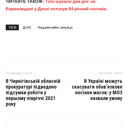
ЧИТАЙТЕ ТАКОЖ:
Тіло шукали два дні: на
Корюківщині у Десні потонув 64-річний чоловік
.
ТЕГИ
ДСНС
Надзвичайні ситуації
Попередня стаття
Наступна стаття
В Чернігівській обласній
В Україні можуть
прокуратурі підведено
скасувати обов’язкове
підсумки роботи у
носіння масок: у МОЗ
першому півріччі 2021
назвали умову
року