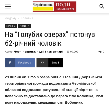
Додому
Головна
Головна
Новини
На “Голубих озерах” потонув
62-річний чоловік
Автор
Чернігівщина: події і коментарі
-
29.07.2021
0
Facebook
Email
29 липня об 11:55 з озера біля с. Олешня Добрянської
територіальної громади водолазами Чернігівської
обласної водолазно-рятувальної станції піднято на
поверхню та доставлено до берега тіло чоловіка, 1958
року народження, мешканця смт Добрянка.