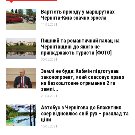
Вартість проїзду у маршрутках
Чернігів-Київ значно зросла
11.06.2021
Пишний та романтичний палац на
Чернігівщині до якого не
приїжджають туристи [ФОТО]
05.05.2021
Землі не буде: Кабмін підготував
законопроект, який скасовує право
на безкоштовне отримання 2 га
землі...
21.04.2021
Автобус з Чернігова до Блакитних
озер відновлює свій рух – розклад та
ціни
15.06.2021