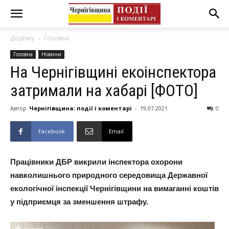
Додому
Головна
Головна
Новини
На Чернігівщині екоінспектора
затримали на хабарі [ФОТО]
Автор
Чернігівщина: події і коментарі
-
19.07.2021
0
Facebook
Email
Працівники ДБР викрили інспектора охорони
навколишнього природного середовища Державної
екологічної інспекції Чернігівщини на вимаганні коштів
у підприємця за зменшення штрафу.