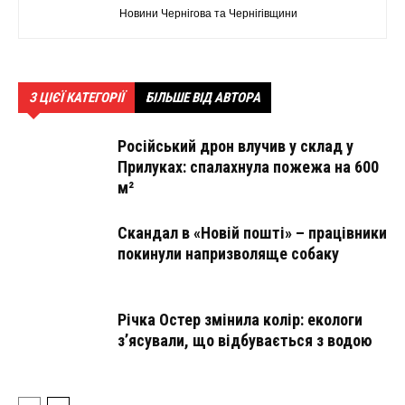
Новини Чернігова та Чернігівщини
З ЦІЄЇ КАТЕГОРІЇ
БІЛЬШЕ ВІД АВТОРА
Російський дрон влучив у склад у
Прилуках: спалахнула пожежа на 600
м²
Скандал в «Новій пошті» – працівники
покинули напризволяще собаку
Річка Остер змінила колір: екологи
з’ясували, що відбувається з водою