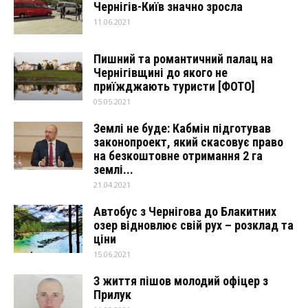
Чернігів-Київ значно зросла
11.06.2021
Пишний та романтичний палац на
Чернігівщині до якого не
приїжджають туристи [ФОТО]
05.05.2021
Землі не буде: Кабмін підготував
законопроект, який скасовує право
на безкоштовне отримання 2 га
землі...
21.04.2021
Автобус з Чернігова до Блакитних
озер відновлює свій рух – розклад та
ціни
15.06.2021
З життя пішов молодий офіцер з
Прилук