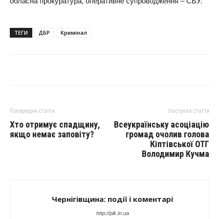
обласна прокуратура, оперативне супроводження – СБУ.
ТЕГИ
ДБР
Кримінал
Попередня стаття
Наступна стаття
Хто отримує спадщину,
Всеукраїнську асоціацію
якщо немає заповіту?
громад очолив голова
Кіптівської ОТГ
Володимир Кучма
Чернігівщина: події і коментарі
http://pik.in.ua