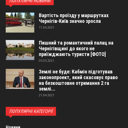
ПОПУЛЯРНІ НОВИНИ
Вартість проїзду у маршрутках
Чернігів-Київ значно зросла
11.06.2021
Пишний та романтичний палац на
Чернігівщині до якого не
приїжджають туристи [ФОТО]
05.05.2021
Землі не буде: Кабмін підготував
законопроект, який скасовує право
на безкоштовне отримання 2 га
землі...
21.04.2021
ПОПУЛЯРНІ КАТЕГОРІЇ
Новини