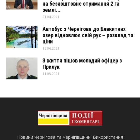
на безкоштовне отримання 2 га
землі...
21.04.2021
Автобус з Чернігова до Блакитних
озер відновлює свій рух – розклад та
ціни
15.06.2021
З життя пішов молодий офіцер з
Прилук
11.08.2021
Новини Чернігова та Чернігівщини. Використання