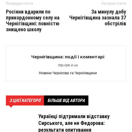
Попередня стаття
Наступна стаття
Росіяни вдарили по
За минулу добу
прикордонному селу на
Чернігівщина зазнала 37
Чернігівщині: повністю
обстрілів
знищено школу
Чернігівщина: події і коментарі
http://pik.in.ua
Новини Чернігова та Чернігівщини
З ЦІЄЇ КАТЕГОРІЇ
БІЛЬШЕ ВІД АВТОРА
Українці підтримали відставку
Сирського, але не Федорова:
результати опитування