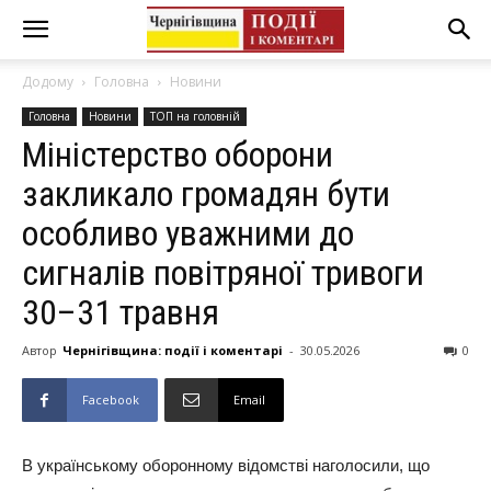
Додому
Головна
Новини
Головна
Новини
ТОП на головній
Міністерство оборони
закликало громадян бути
особливо уважними до
сигналів повітряної тривоги
30–31 травня
Автор
Чернігівщина: події і коментарі
-
30.05.2026
0
Facebook
Email
В українському оборонному відомстві наголосили, що