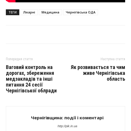
ТЕГИ
Лікарні
Медицина
Чернігівська ОДА
Попередня стаття
Наступна стаття
Ваговий контроль на
Як розвивається та чим
дорогах, збереження
живе Чернігівська
медзакладів та інші
область
питання 24 сесії
Чернігівської облради
Чернігівщина: події і коментарі
http://pik.in.ua