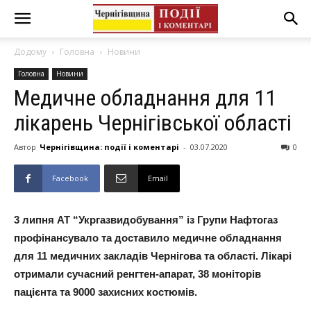
Додому
Головна
Новини
Головна
Новини
Медичне обладнання для 11
лікарень Чернігівської області
Автор
Чернігівщина: події і коментарі
-
03.07.2020
0
Facebook
Email
3 липня АТ “Укргазвидобування” із Групи Нафтогаз
профінансувало та доставило медичне обладнання
для 11 медичних закладів Чернігова та області. Лікарі
отримали сучасний ренгтен-апарат, 38 моніторів
пацієнта та 9000 захисних костюмів.