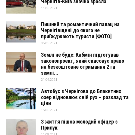
Чернігів-Київ значно зросла
11.06.2021
Пишний та романтичний палац на
Чернігівщині до якого не
приїжджають туристи [ФОТО]
05.05.2021
Землі не буде: Кабмін підготував
законопроект, який скасовує право
на безкоштовне отримання 2 га
землі...
21.04.2021
Автобус з Чернігова до Блакитних
озер відновлює свій рух – розклад та
ціни
15.06.2021
З життя пішов молодий офіцер з
Прилук
11.08.2021