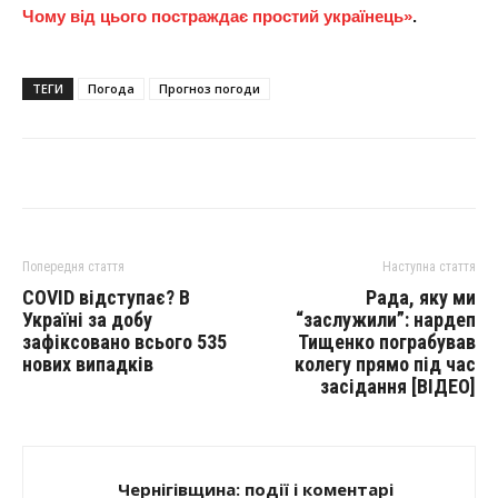
Чому від цього постраждає простий українець»
.
ТЕГИ
Погода
Прогноз погоди
Попередня стаття
Наступна стаття
COVID відступає? В
Рада, яку ми
Україні за добу
“заслужили”: нардеп
зафіксовано всього 535
Тищенко пограбував
нових випадків
колегу прямо під час
засідання [ВІДЕО]
Чернігівщина: події і коментарі