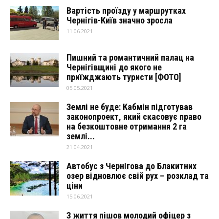
Вартість проїзду у маршрутках
Чернігів-Київ значно зросла
11.06.2021
Пишний та романтичний палац на
Чернігівщині до якого не
приїжджають туристи [ФОТО]
05.05.2021
Землі не буде: Кабмін підготував
законопроект, який скасовує право
на безкоштовне отримання 2 га
землі...
21.04.2021
Автобус з Чернігова до Блакитних
озер відновлює свій рух – розклад та
ціни
15.06.2021
З життя пішов молодий офіцер з