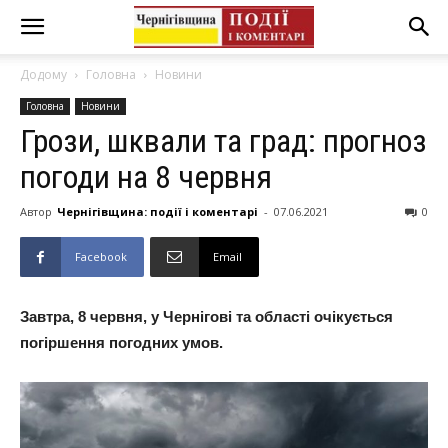
Додому
Головна
Новини
Головна
Новини
Грози, шквали та град: прогноз
погоди на 8 червня
Автор
Чернігівщина: події і коментарі
-
07.06.2021
0
Facebook
Email
Завтра, 8 червня, у Чернігові та області очікується
погіршення погодних умов.