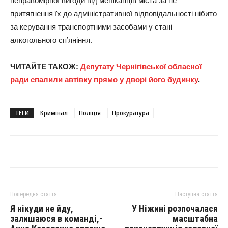
неправомірної вигоди від мешканців міста за не
притягнення їх до адміністративної відповідальності нібито
за керування транспортними засобами у стані
алкогольного сп’яніння.
ЧИТАЙТЕ ТАКОЖ:
Депутату Чернігівської обласної
ради спалили автівку прямо у дворі його будинку
.
ТЕГИ
Кримінал
Поліція
Прокуратура
Попередня стаття
Наступна стаття
Я нікуди не йду,
У Ніжині розпочалася
залишаюся в команді,-
масштабна