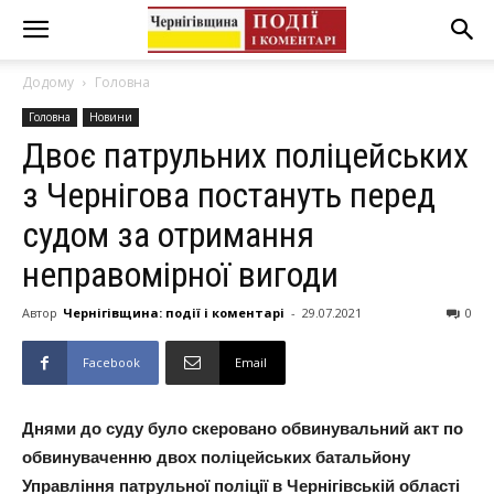
Додому
Головна
Головна
Новини
Двоє патрульних поліцейських
з Чернігова постануть перед
судом за отримання
неправомірної вигоди
Автор
Чернігівщина: події і коментарі
-
29.07.2021
0
Facebook
Email
Днями до суду було скеровано обвинувальний акт по
обвинуваченню двох поліцейських батальйону
Управління патрульної поліції в Чернігівській області