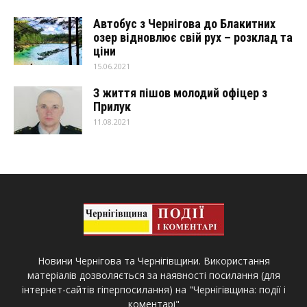
Автобус з Чернігова до Блакитних
озер відновлює свій рух – розклад та
ціни
15.06.2021
З життя пішов молодий офіцер з
Прилук
11.08.2021
Новини Чернігова та Чернігівщини. Використання
матеріалів дозволяється за наявності посилання (для
інтернет-сайтів гіперпосилання) на "Чернігівщина: події і
коментарі"