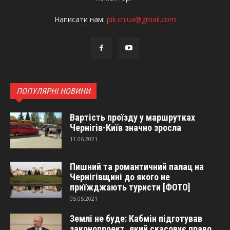
Написати нам:
pik.cn.ua@gmail.com
ПОПУЛЯРНІ НОВИНИ
Вартість проїзду у маршрутках
Чернігів-Київ значно зросла
11.06.2021
Пишний та романтичний палац на
Чернігівщині до якого не
приїжджають туристи [ФОТО]
05.05.2021
Землі не буде: Кабмін підготував
законопроект, який скасовує право