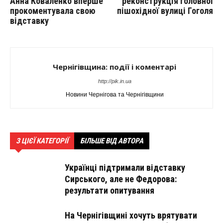
Анна Коваленко вперше
реконструкція головної
прокоментувала свою
пішохідної вулиці Гоголя
відставку
Чернігівщина: події і коментарі
http://pik.in.ua
Новини Чернігова та Чернігівщини
З ЦІЄЇ КАТЕГОРІЇ
БІЛЬШЕ ВІД АВТОРА
Українці підтримали відставку
Сирського, але не Федорова:
результати опитування
На Чернігівщині хочуть врятувати