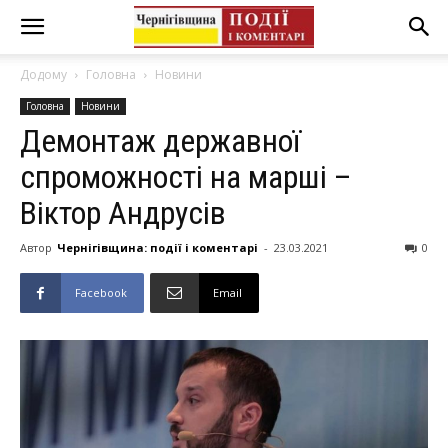
Додому
Головна
Новини
Головна
Новини
Демонтаж державної
спроможності на марші –
Віктор Андрусів
Автор
Чернігівщина: події і коментарі
-
23.03.2021
0
Facebook
Email