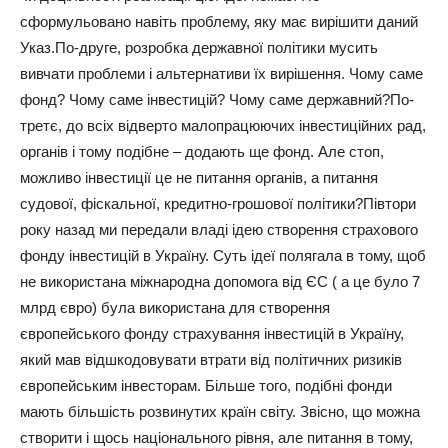
сформульовано навіть проблему, яку має вирішити даний
Указ.По-друге, розробка державної політики мусить
вивчати проблеми і альтернативи їх вирішення. Чому саме
фонд? Чому саме інвестицій? Чому саме державний?По-
третє, до всіх відверто малопрацюючих інвестиційних рад,
органів і тому подібне – додають ще фонд. Але стоп,
можливо інвестиції це не питання органів, а питання
судової, фіскальної, кредитно-грошової політики?Півтори
року назад ми передали владі ідею створення страхового
фонду інвестицій в Україну. Суть ідеї полягала в тому, щоб
не використана міжнародна допомога від ЄС ( а це було 7
млрд євро) була використана для створення
європейського фонду страхування інвестицій в Україну,
який мав відшкодовувати втрати від політичних ризиків
європейським інвесторам. Більше того, подібні фонди
мають більшість розвинутих країн світу. Звісно, що можна
створити і щось національного рівня, але питання в тому,