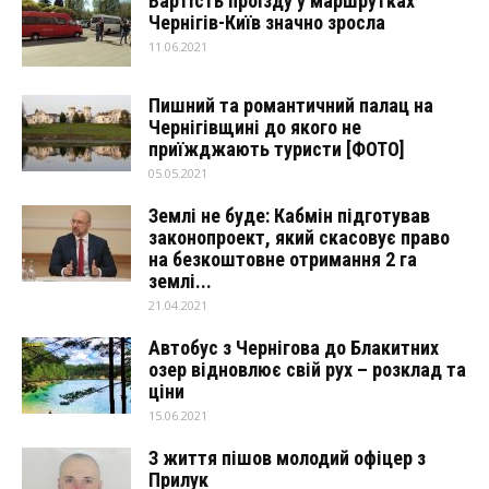
Вартість проїзду у маршрутках
Чернігів-Київ значно зросла
11.06.2021
Пишний та романтичний палац на
Чернігівщині до якого не
приїжджають туристи [ФОТО]
05.05.2021
Землі не буде: Кабмін підготував
законопроект, який скасовує право
на безкоштовне отримання 2 га
землі...
21.04.2021
Автобус з Чернігова до Блакитних
озер відновлює свій рух – розклад та
ціни
15.06.2021
З життя пішов молодий офіцер з
Прилук