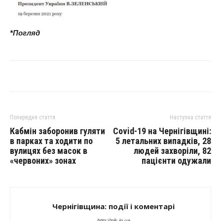
*Погляд
Попередня стаття
Наступна стаття
Кабмін заборонив гуляти
Covid-19 на Чернігівщині:
в парках та ходити по
5 летальних випадків, 28
вулицях без масок в
людей захворіли, 82
«червоних» зонах
пацієнти одужали
Чернігівщина: події і коментарі
http://pik.in.ua