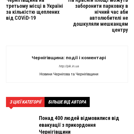
третьому місці в Україні
заборонити парковку в
за кількістю щеплених
нічний час аби
від COViD-19
автолюбителі не
дошкуляли мешканцям
центру
Чернігівщина: події і коментарі
http://pik.in.ua
Новини Чернігова та Чернігівщини
З ЦІЄЇ КАТЕГОРІЇ
БІЛЬШЕ ВІД АВТОРА
Понад 400 людей відмовилися від
евакуації з прикордоння
Чернігівщини