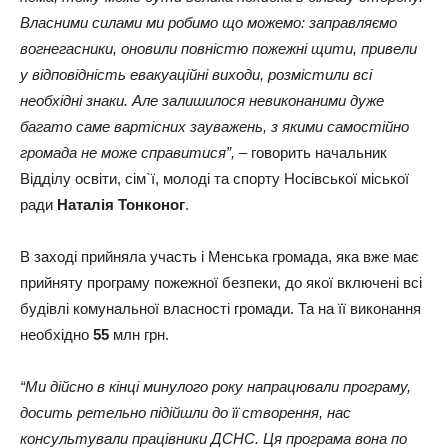
Власними силами ми робимо що можемо: заправляємо
вогнегасники, оновили повністю пожежні щити, привели
у відповідність евакуаційні виходи, розмістили всі
необхідні знаки. Але залишилося невиконаними дуже
багато саме вартісних зауважень, з якими самостійно
громада не може справитися”, –
говорить начальник
Відділу освіти, сім`ї, молоді та спорту Носівської міської
ради
Наталія Тонконог
.
В заході прийняла участь і Менська громада, яка вже має
прийняту програму пожежної безпеки, до якої включені всі
будівлі комунальної власності громади. Та на її виконання
необхідно
55
млн грн.
“Ми дійсно в кінці минулого року напрацювали програму,
досить ретельно підійшли до її створення, нас
консультували працівники ДСНС. Ця програма вона по