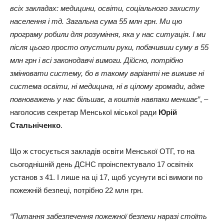
всіх закладах: медицини, освіти, соціального захисту
населення і тд. Загальна сума 55 млн грн. Ми цю
програму робили для розуміння, яка у нас ситуація. І ми
після цього просто опустили руки, побачивши суму в 55
млн грн і всі законодавчі вимоги. Дійсно, потрібно
змінювати систему, бо в такому варіанті не виживе ні
система освіти, ні медицина, ні в цілому громади, адже
повноважень у нас більшає, а коштів навпаки меншає”
, –
наголосив секретар Менської міської ради
Юрій
Стальніченко
.
Що ж стосується закладів освіти Менської ОТГ, то на
сьогоднішній день ДСНС проінспектувало 17 освітніх
установ з 41. І лише на ці 17, щоб усунути всі вимоги по
пожежній безпеці, потрібно 22 млн грн.
“Питання забезпечення пожежної безпеки наразі стоїть