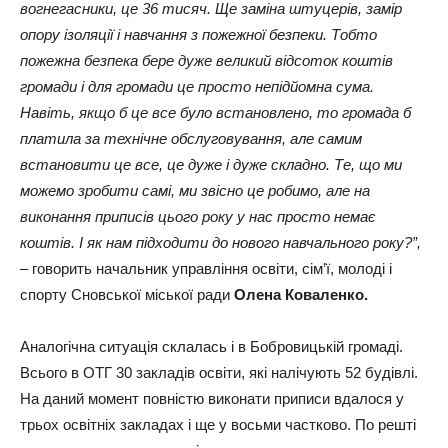
вогнегасники, це 36 тисяч. Ще заміна штуцерів, замір
опору ізоляції і навчання з пожежної безпеки. Тобто
пожежна безпека бере дуже великий відсоток коштів
громади і для громади це просто непідйомна сума.
Навіть, якщо б це все було встановлено, то громада б
платила за технічне обслуговування, але самим
встановити це все, це дуже і дуже складно. Те, що ми
можемо зробити самі, ми звісно це робимо, але на
виконання приписів цього року у нас просто немає
коштів. І як нам підходити до нового навчального року?”,
–
говорить начальник управління освіти, сім’ї, молоді і
спорту Сновської міської ради
Олена Коваленко.
Аналогічна ситуація склалась і в Бобровицькій громаді.
Всього в ОТГ 30 закладів освіти, які налічують 52 будівлі.
На даний момент повністю виконати приписи вдалося у
трьох освітніх закладах і ще у восьми частково. По решті