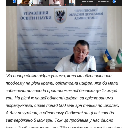
“За попередніми підрахунками, коли ми обговорювали
проблему на рівні країни, орієнтовна цифра, яка би мала
забезпечити заходи протипожежної безпеки це 17 млрд
грн. На рівні ж нашої області цифра, за орієнтовними
підрахунками, сягає понад 500 млн грн тільки по школах.
А для розуміння, в обласному бюджеті на ці всі заходи
затверджено 5 млн грн. Тож ця проблема у нас дійсно
існує. Треба розуміти, що 70% приміщень закладів освіти