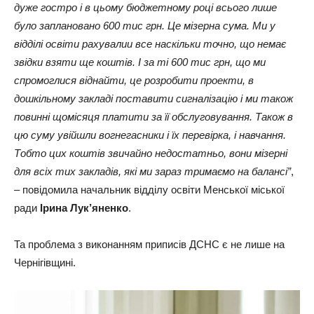
дуже гостро і в цьому бюджетному році всього лише
було заплановано 600 тис грн. Це мізерна сума. Ми у
відділі освіти рахувалии все наскільки точно, що немає
звідки взяти ще коштів. І за ті 600 тис грн, що ми
спромоглися віднайти, це розробити проекти, в
дошкільному закладі поставити сигналізацію і ми також
повинні щомісяця платити за її обслуговування. Також в
цю суму увійшли вогнегасники і їх перевірка, і навчання.
Тобто цих коштів звичайно недостатньо, вони мізерні
для всіх тих закладів, які ми зараз тримаємо на балансі”
,
– повідомила начальник відділу освіти Менської міської
ради
Ірина Лук’яненко
.
Та проблема з виконанням приписів ДСНС є не лише на
Чернігівщині.