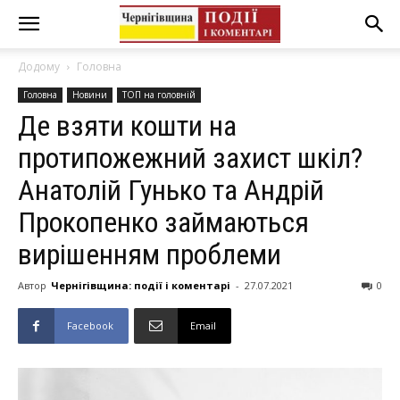
Додому
Головна
Головна
Новини
ТОП на головній
Де взяти кошти на
протипожежний захист шкіл?
Анатолій Гунько та Андрій
Прокопенко займаються
вирішенням проблеми
Автор
Чернігівщина: події і коментарі
-
27.07.2021
0
Facebook
Email