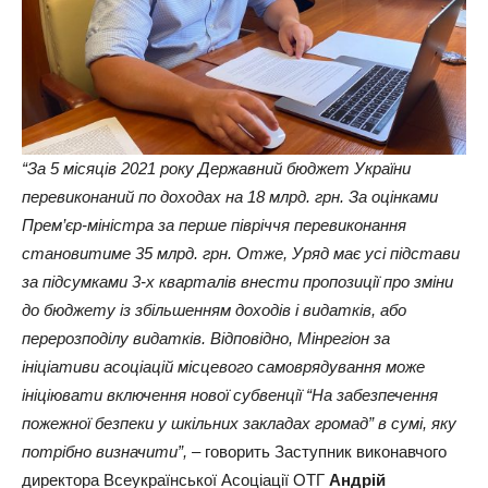
“За 5 місяців 2021 року Державний бюджет України
перевиконаний по доходах на 18 млрд. грн. За оцінками
Прем’єр-міністра за перше півріччя перевиконання
становитиме 35 млрд. грн. Отже, Уряд має усі підстави
за підсумками 3-х кварталів внести пропозиції про зміни
до бюджету із збільшенням доходів і видатків, або
перерозподілу видатків. Відповідно, Мінрегіон за
ініціативи асоціацій місцевого самоврядування може
ініціювати включення нової субвенції “На забезпечення
пожежної безпеки у шкільних закладах громад” в сумі, яку
потрібно визначити”, –
говорить Заступник виконавчого
директора Всеукраїнської Асоціації ОТГ
Андрій