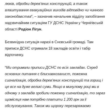
люків, обробки дерев’яних конструкцій, а також
влаштування евакуаційних виходів відповідно чи чинного
законодавства
“, – зазначив начальник відділу запобігання
надзвичайним ситуаціям ГУ ДСНС України у Чернігівській
області
Родіон Лігун
.
Безвихідна ситуація наразі в Сновській громаді. Там
приписи ДСНС отримали 18 закладів освіти і табір
відпочинку.
“
Ми отримали приписи ДСНС по всіх закладах. Серед
основних питання є блискавкозахист, пожежна
сигналізація, обробка дерев’яних конструкцій та горищ і
це все на дуже великі суми. Якщо в минулому році ми в
одному з закладів зробили пожежну сигналізацію, то зараз
щомісяця нам потрібно платити 1 200 грн за її
обслуговування. Також ми щороку перезаряжаємо