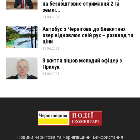
на безкоштовне отримання 2 га
землі...
21.04.2021
Автобус з Чернігова до Блакитних
озер відновлює свій рух – розклад та
ціни
15.06.2021
З життя пішов молодий офіцер з
Прилук
11.08.2021
Новини Чернігова та Чернігівщини. Використання