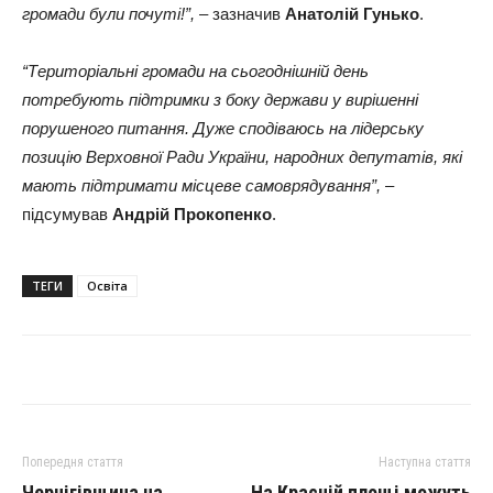
громади були почуті!”,
– зазначив
Анатолій Гунько
.
“Територіальні громади на сьогоднішній день
потребують підтримки з боку держави у вирішенні
порушеного питання. Дуже сподіваюсь на лідерську
позицію Верховної Ради України, народних депутатів, які
мають підтримати місцеве самоврядування”,
–
підсумував
Андрій Прокопенко
.
ТЕГИ
Освіта
Попередня стаття
Наступна стаття
Чернігівщина на
На Красній площі можуть