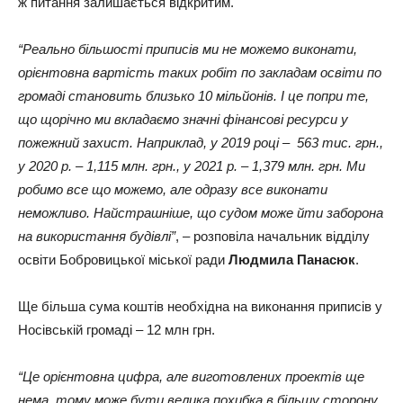
ж питання залишається відкритим.
“Реально більшості приписів ми не можемо виконати,
орієнтовна вартість таких робіт по закладам освіти по
громаді становить близько 10 мільйонів. І це попри те,
що щорічно ми вкладаємо значні фінансові ресурси у
пожежний захист. Наприклад, у 2019 році – 563 тис. грн.,
у 2020 р. – 1,115 млн. грн., у 2021 р. – 1,379 млн. грн. Ми
робимо все що можемо, але одразу все виконати
неможливо. Найстрашніше, що судом може йти заборона
на використання будівлі”
, – розповіла начальник відділу
освіти Бобровицької міської ради
Людмила Панасюк
.
Ще більша сума коштів необхідна на виконання приписів у
Носівській громаді – 12 млн грн.
“Це орієнтовна цифра, але виготовлених проектів ще
нема, тому може бути велика похибка в більшу сторону.