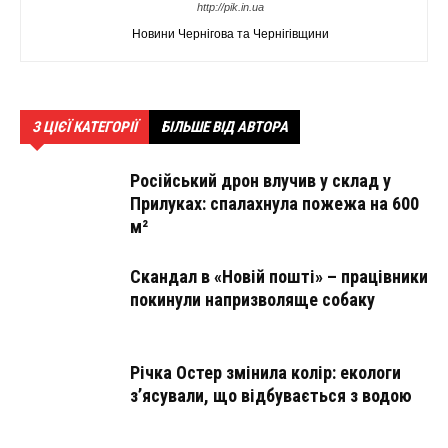
http://pik.in.ua
Новини Чернігова та Чернігівщини
З ЦІЄЇ КАТЕГОРІЇ
БІЛЬШЕ ВІД АВТОРА
Російський дрон влучив у склад у
Прилуках: спалахнула пожежа на 600
м²
Скандал в «Новій пошті» – працівники
покинули напризволяще собаку
Річка Остер змінила колір: екологи
з’ясували, що відбувається з водою