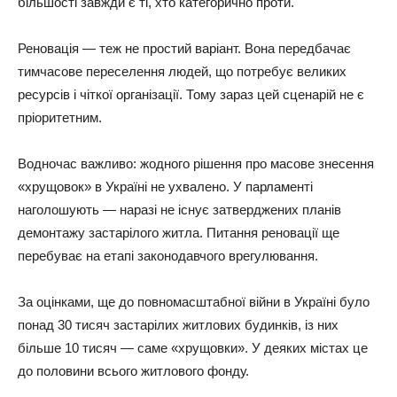
більшості завжди є ті, хто категорично проти.
Реновація — теж не простий варіант. Вона передбачає
тимчасове переселення людей, що потребує великих
ресурсів і чіткої організації. Тому зараз цей сценарій не є
пріоритетним.
Водночас важливо: жодного рішення про масове знесення
«хрущовок» в Україні не ухвалено. У парламенті
наголошують — наразі не існує затверджених планів
демонтажу застарілого житла. Питання реновації ще
перебуває на етапі законодавчого врегулювання.
За оцінками, ще до повномасштабної війни в Україні було
понад 30 тисяч застарілих житлових будинків, із них
більше 10 тисяч — саме «хрущовки». У деяких містах це
до половини всього житлового фонду.