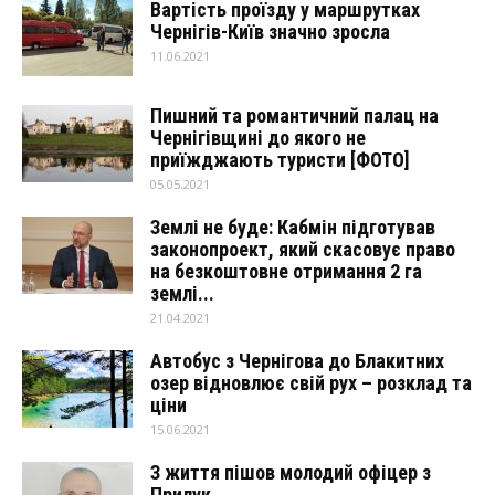
Вартість проїзду у маршрутках
Чернігів-Київ значно зросла
11.06.2021
Пишний та романтичний палац на
Чернігівщині до якого не
приїжджають туристи [ФОТО]
05.05.2021
Землі не буде: Кабмін підготував
законопроект, який скасовує право
на безкоштовне отримання 2 га
землі...
21.04.2021
Автобус з Чернігова до Блакитних
озер відновлює свій рух – розклад та
ціни
15.06.2021
З життя пішов молодий офіцер з
Прилук