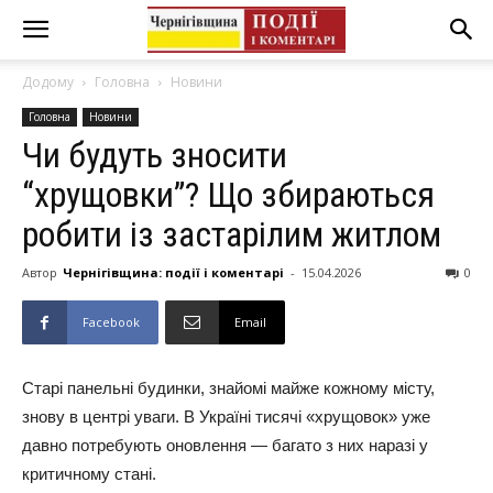
Додому
Головна
Новини
Головна
Новини
Чи будуть зносити
“хрущовки”? Що збираються
робити із застарілим житлом
Автор
Чернігівщина: події і коментарі
-
15.04.2026
0
Facebook
Email
Старі панельні будинки, знайомі майже кожному місту,
знову в центрі уваги. В Україні тисячі «хрущовок» уже
давно потребують оновлення — багато з них наразі у
критичному стані.