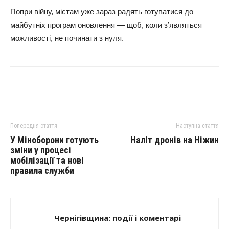
Попри війну, містам уже зараз радять готуватися до
майбутніх програм оновлення — щоб, коли з’являться
можливості, не починати з нуля.
Попередня стаття
Наступна стаття
У Міноборони готують
Наліт дронів на Ніжин
зміни у процесі
мобілізації та нові
правила служби
Чернігівщина: події і коментарі