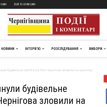
9 UAH
EUR 51.6148 UAH
НОВИНИ
ІНТЕРВ’Ю
РОЗСЛІДУВАННЯ
ВИБОРИ
pik.in.ua
нули будівельне сміття в лісі біля Чернігова зловили на гарячому
инули будівельне
 Чернігова зловили на