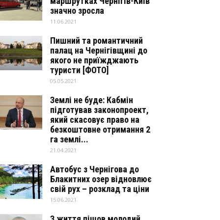
маршрутках Чернігів-Київ
значно зросла
11.06.2021
Пишний та романтичний
палац на Чернігівщині до
якого не приїжджають
туристи [ФОТО]
05.05.2021
Землі не буде: Кабмін
підготував законопроект,
який скасовує право на
безкоштовне отримання 2
га землі...
21.04.2021
Автобус з Чернігова до
Блакитних озер відновлює
свій рух – розклад та ціни
15.06.2021
З життя пішов молодий