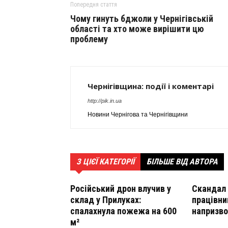
Попередня стаття
Чому гинуть бджоли у Чернігівській
області та хто може вирішити цю
проблему
Чернігівщина: події і коментарі
http://pik.in.ua
Новини Чернігова та Чернігівщини
З ЦІЄЇ КАТЕГОРІЇ
БІЛЬШЕ ВІД АВТОРА
Російський дрон влучив у
Скандал 
склад у Прилуках:
працівни
спалахнула пожежа на 600
напризв
м²