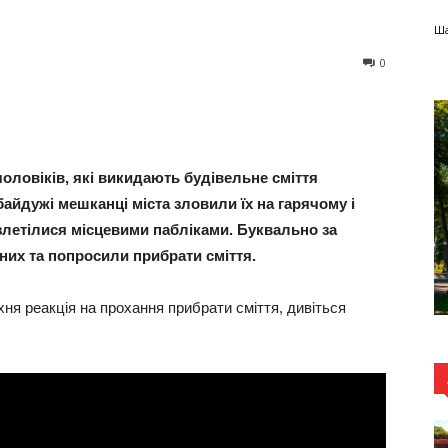
Ша
0
чоловіків, які викидають будівельне сміття
байдужі мешканці міста зловили їх на гарячому і
злетілися місцевими пабліками. Буквально за
 них та попросили прибрати сміття.
хня реакція на прохання прибрати сміття, дивіться