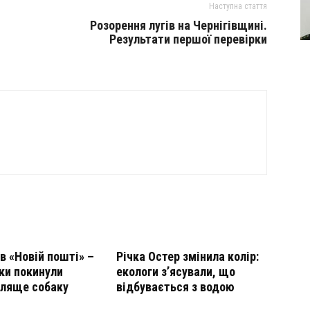
Наступна стаття
Розорення лугів на Чернігівщині.
Результати першої перевірки
в «Новій пошті» –
Річка Остер змінила колір:
ки покинули
екологи з’ясували, що
оляще собаку
відбувається з водою