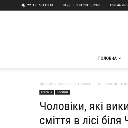
22.1
ЧЕРНІГІВ
НЕДІЛЯ, 9 СЕРПНЯ, 2026
USD 44.757
C
ГОЛОВНА
Додому
Головна
Новини
Чоловіки, які вики
Головна
Новини
Чоловіки, які вик
сміття в лісі біля