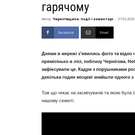
гарячому
Автор
Чернігівщина: події і коментарі
-
07.05.2020
Facebook
Email
Днями в мережі з’явились фото та відео 
прямісінько в лісі, поблизу Чернігова. Не
зафіксували це. Кадри з порушниками ро
декілька годин місцеві знайшли одного з
Тож що чекає на засмічувачів та якою була ї
нашому сюжеті.