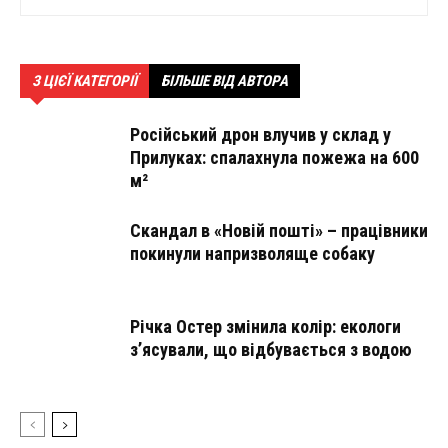
З ЦІЄЇ КАТЕГОРІЇ
БІЛЬШЕ ВІД АВТОРА
Російський дрон влучив у склад у
Прилуках: спалахнула пожежа на 600
м²
Скандал в «Новій пошті» – працівники
покинули напризволяще собаку
Річка Остер змінила колір: екологи
з’ясували, що відбувається з водою