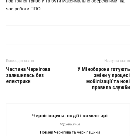
повітряної тривоги та бути максимально обережними під
час роботи ППО.
Попередня стаття
Наступна стаття
Частина Чернігова
У Міноборони готують
залишилась без
зміни у процесі
електрики
мобілізації та нові
правила служби
Чернігівщина: події і коментарі
http://pik.in.ua
Новини Чернігова та Чернігівщини