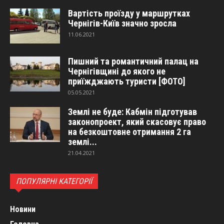
Вартість проїзду у маршрутках
Чернігів-Київ значно зросла
11.06.2021
Пишний та романтичний палац на
Чернігівщині до якого не
приїжджають туристи [ФОТО]
05.05.2021
Землі не буде: Кабмін підготував
законопроект, який скасовує право
на безкоштовне отримання 2 га
землі...
21.04.2021
ПОПУЛЯРНІ КАТЕГОРІЇ
Новини