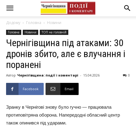
Додому
Головна
Новини
Головна
Новини
ТОП на головній
Чернігівщина під атаками: 30
дронів збито, але є влучання і
поранені
Автор
Чернігівщина: події і коментарі
-
15.04.2026
0
Facebook
Email
Зранку в Чернігові знову було гучно — працювала
протиповітряна оборона. Напередодні обласний центр
також опинився під ударами.