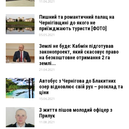
11.06.2021
Пишний та романтичний палац на
Чернігівщині до якого не
приїжджають туристи [ФОТО]
05.05.2021
Землі не буде: Кабмін підготував
законопроект, який скасовує право
на безкоштовне отримання 2 га
землі...
21.04.2021
Автобус з Чернігова до Блакитних
озер відновлює свій рух – розклад та
ціни
15.06.2021
З життя пішов молодий офіцер з
Прилук
11.08.2021