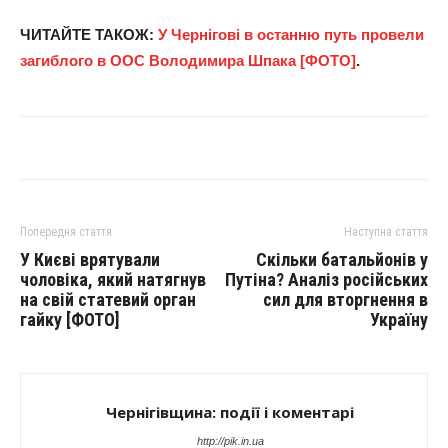
ЧИТАЙТЕ ТАКОЖ:
У Чернігові в останню путь провели
загиблого в ООС Володимира Шпака [ФОТО]
.
Попередня стаття
Наступна стаття
У Києві врятували
Скільки батальйонів у
чоловіка, який натягнув
Путіна? Аналіз російських
на свій статевий орган
сил для вторгнення в
гайку [ФОТО]
Україну
Чернігівщина: події і коментарі
http://pik.in.ua