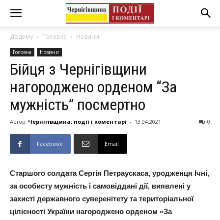
Додому
Головна
Новини
Головна
Новини
Бійця з Чернігівщини
нагороджено орденом “За
мужність” посмертно
Автор
Чернігівщина: події і коментарі
-
13.04.2021
0
Facebook
Email
Старшого солдата Сергія Петраускаса, уродженця Ічні,
за особисту мужність і самовіддані дії, виявлені у
захисті державного суверенітету та територіальної
цілісності України нагороджено орденом «За