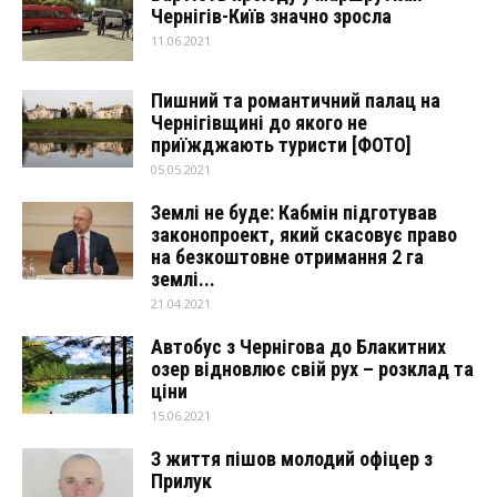
Чернігів-Київ значно зросла
11.06.2021
Пишний та романтичний палац на
Чернігівщині до якого не
приїжджають туристи [ФОТО]
05.05.2021
Землі не буде: Кабмін підготував
законопроект, який скасовує право
на безкоштовне отримання 2 га
землі...
21.04.2021
Автобус з Чернігова до Блакитних
озер відновлює свій рух – розклад та
ціни
15.06.2021
З життя пішов молодий офіцер з
Прилук