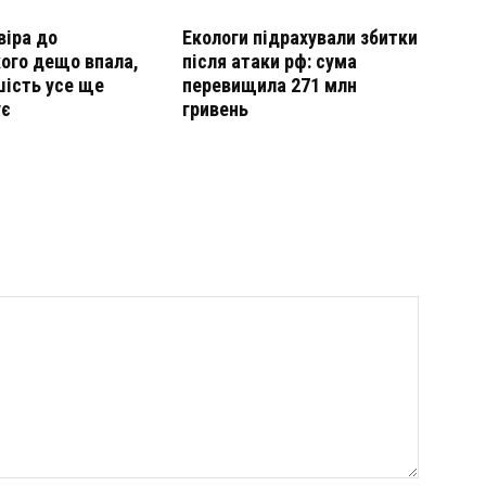
віра до
Екологи підрахували збитки
ого дещо впала,
після атаки рф: сума
шість усе ще
перевищила 271 млн
ує
гривень