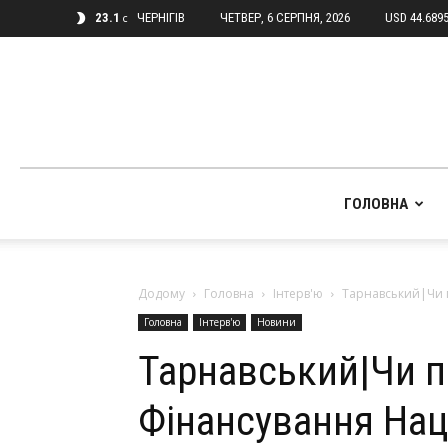
23.1
ЧЕРНІГІВ
ЧЕТВЕР, 6 СЕРПНЯ, 2026
USD 44.689
C
ГОЛОВНА
Додому
Головна
Інтерв'ю
Тарнавський|Чи п
Головна
Інтерв'ю
Новини
Тарнавський|Чи п
Фінансування Нац