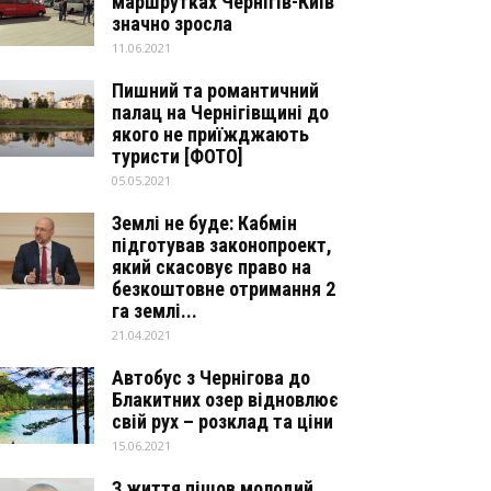
маршрутках Чернігів-Київ
значно зросла
11.06.2021
Пишний та романтичний
палац на Чернігівщині до
якого не приїжджають
туристи [ФОТО]
05.05.2021
Землі не буде: Кабмін
підготував законопроект,
який скасовує право на
безкоштовне отримання 2
га землі...
21.04.2021
Автобус з Чернігова до
Блакитних озер відновлює
свій рух – розклад та ціни
15.06.2021
З життя пішов молодий