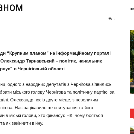
ланом
Ша
0
ди “Крупним планом” на Інформаційному порталі
ав Oлександр Тарнавський – політик, начальник
рпус” в Чернігівській області.
і одного з народних депутатів з Чернігова з’явились
ати міського голову Чернігова та політичну партію, за
ділі. Олександр посів друге місце, з невеликим
нігова. Нас зацікавило це опитування та його
й в міські голови, хто фінансує НК, чому бояться
та як закінчити війну.