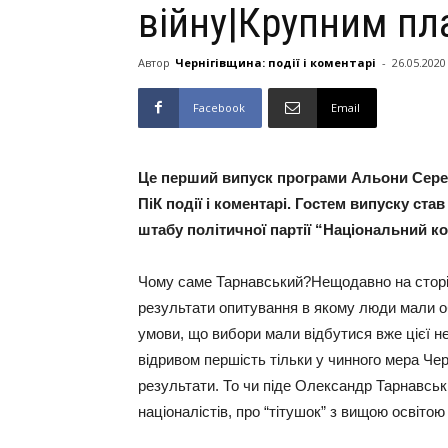
війну|Крупним п
Автор
Чернігівщина: події і коментарі
-
26.05.2020
Facebook
Email
Це перший випуск програми Альони Сере
ПіК події і коментарі. Гостем випуску ст
штабу політичної партії “Національний ко
Чому саме Тарнавський?Нещодавно на сторінц
результати опитування в якому люди мали обр
умови, що вибори мали відбутися вже цієї не
відривом першість тільки у чинного мера Чер
результати. То чи піде Олександр Тарнавськи
націоналістів, про “тітушок” з вищою освітою 