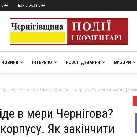
5 UAH
EUR 51.6253 UAH
НОВИНИ
ІНТЕРВ’Ю
РОЗСЛІДУВАННЯ
ВИБОРИ
pik.in.ua
іде в мери Чернігова? Фінансування Нацкорпусу. Як закінчити війну|Кру
іде в мери Чернігова?
корпусу. Як закінчити