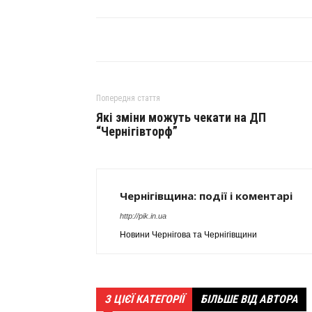
Попередня стаття
Які зміни можуть чекати на ДП
“Чернігівторф”
Чернігівщина: події і коментарі
http://pik.in.ua
Новини Чернігова та Чернігівщини
З ЦІЄЇ КАТЕГОРІЇ
БІЛЬШЕ ВІД АВТОРА