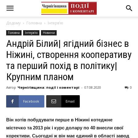
Додому
Головна
Інтерв'ю
Головна
Інтерв'ю
Новини
Андрій Білий| ягідний бізнес в
Ніжині, створення кооперативу
та перший похід в політику|
Крупним планом
Автор
Чернігівщина: події і коментарі
-
07.08.2020
0
Facebook
Email
Він хотів побудувати перше в Ніжині котеджне
містечко та 2013 рік і курс долару по 40 внесли свої
корективи. Сьогодні ж він має єдиний в області завод