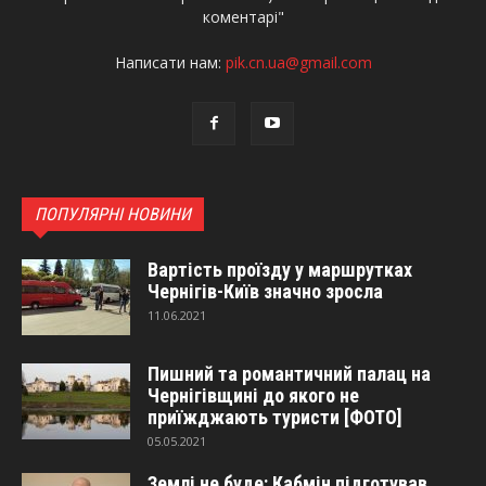
коментарі"
Написати нам:
pik.cn.ua@gmail.com
ПОПУЛЯРНІ НОВИНИ
Вартість проїзду у маршрутках
Чернігів-Київ значно зросла
11.06.2021
Пишний та романтичний палац на
Чернігівщині до якого не
приїжджають туристи [ФОТО]
05.05.2021
Землі не буде: Кабмін підготував