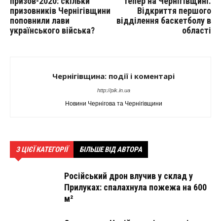
призов-2020: скільки
тепер на Чернігівщині.
призовників Чернігівщини
Відкриття першого
поповнили лави
відділення баскетболу в
українського війська?
області
Чернігівщина: події і коментарі
http://pik.in.ua
Новини Чернігова та Чернігівщини
З ЦІЄЇ КАТЕГОРІЇ
БІЛЬШЕ ВІД АВТОРА
Російський дрон влучив у склад у
Прилуках: спалахнула пожежа на 600
м²