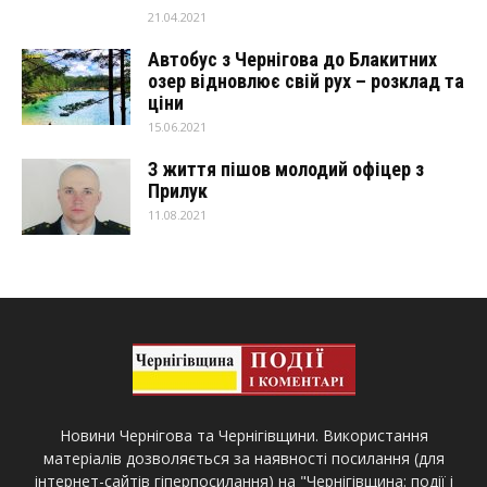
21.04.2021
Автобус з Чернігова до Блакитних
озер відновлює свій рух – розклад та
ціни
15.06.2021
З життя пішов молодий офіцер з
Прилук
11.08.2021
Новини Чернігова та Чернігівщини. Використання
матеріалів дозволяється за наявності посилання (для
інтернет-сайтів гіперпосилання) на "Чернігівщина: події і