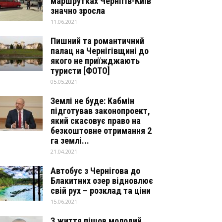
маршрутках Чернігів-Київ
значно зросла
11.06.2021
Пишний та романтичний
палац на Чернігівщині до
якого не приїжджають
туристи [ФОТО]
05.05.2021
Землі не буде: Кабмін
підготував законопроект,
який скасовує право на
безкоштовне отримання 2
га землі...
21.04.2021
Автобус з Чернігова до
Блакитних озер відновлює
свій рух – розклад та ціни
15.06.2021
З життя пішов молодий