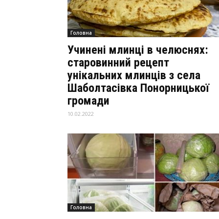
Головна
Учинені млинці в челюснях:
старовинний рецепт
унікальних млинців з села
Шаболтасівка Понорницької
громади
10.02.2022
Головна