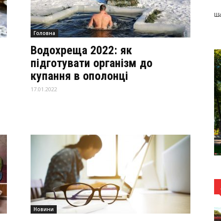
Ша
Головна
Водохреща 2022: як
підготувати організм до
купання в ополонці
17.01.2022
Новини