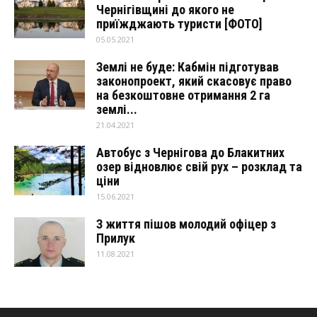
Чернігівщині до якого не
приїжджають туристи [ФОТО]
05.05.2021
Землі не буде: Кабмін підготував
законопроект, який скасовує право
на безкоштовне отримання 2 га
землі...
21.04.2021
Автобус з Чернігова до Блакитних
озер відновлює свій рух – розклад та
ціни
15.06.2021
З життя пішов молодий офіцер з
Прилук
11.08.2021