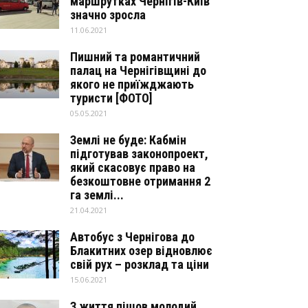
маршрутках Чернігів-Київ
значно зросла
11.06.2021
Пишний та романтичний
палац на Чернігівщині до
якого не приїжджають
туристи [ФОТО]
05.05.2021
Землі не буде: Кабмін
підготував законопроект,
який скасовує право на
безкоштовне отримання 2
га землі...
21.04.2021
Автобус з Чернігова до
Блакитних озер відновлює
свій рух – розклад та ціни
15.06.2021
З життя пішов молодий