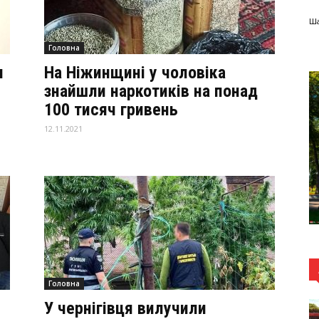
Ша
Головна
и
На Ніжинщині у чоловіка
знайшли наркотиків на понад
100 тисяч гривень
12.11.2021
Головна
У чернігівця вилучили