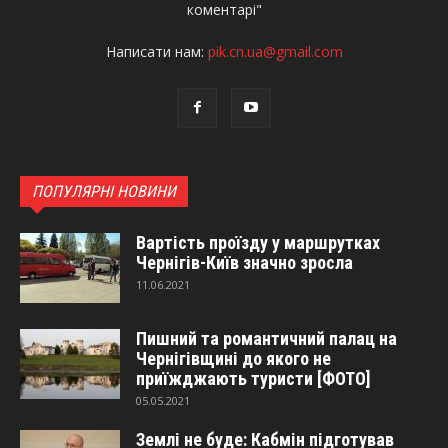
коментарі"
Написати нам:
pik.cn.ua@gmail.com
ПОПУЛЯРНІ НОВИНИ
Вартість проїзду у маршрутках
Чернігів-Київ значно зросла
11.06.2021
Пишний та романтичний палац на
Чернігівщині до якого не
приїжджають туристи [ФОТО]
05.05.2021
Землі не буде: Кабмін підготував