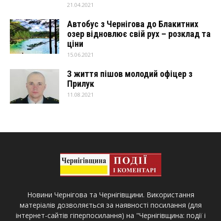
21.04.2021
Автобус з Чернігова до Блакитних
озер відновлює свій рух – розклад та
ціни
15.06.2021
З життя пішов молодий офіцер з
Прилук
11.08.2021
Новини Чернігова та Чернігівщини. Використання
матеріалів дозволяється за наявності посилання (для
інтернет-сайтів гіперпосилання) на "Чернігівщина: події і