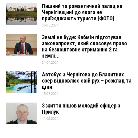
Пишний та романтичний палац на
Чернігівщині до якого не
приїжджають туристи [ФОТО]
05.05.2021
Землі не буде: Кабмін підготував
законопроект, який скасовує право
на безкоштовне отримання 2 га
землі...
21.04.2021
Автобус з Чернігова до Блакитних
озер відновлює свій рух – розклад та
ціни
15.06.2021
З життя пішов молодий офіцер з
Прилук
11.08.2021