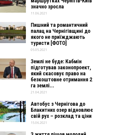
маршрутках Чернігів-Київ
значно зросла
11.06.2021
Пишний та романтичний
палац на Чернігівщині до
якого не приїжджають
туристи [ФОТО]
05.05.2021
Землі не буде: Кабмін
підготував законопроект,
який скасовує право на
безкоштовне отримання 2
га землі...
21.04.2021
Автобус з Чернігова до
Блакитних озер відновлює
свій рух – розклад та ціни
15.06.2021
З життя пішов молодий