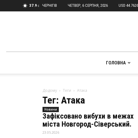
37.9
ЧЕРНІГІВ
ЧЕТВЕР, 6 СЕРПНЯ, 2026
USD 44.762
C
ГОЛОВНА
Додому
Теги
Атака
Тег: Атака
Новини
Зафіксовано вибухи в межах
міста Новгород-Сіверський.
23.05.2026