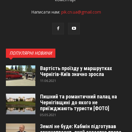
Написати нам:
pik.cn.ua@gmail.com
ПОПУЛЯРНІ НОВИНИ
Вартість проїзду у маршрутках
Чернігів-Київ значно зросла
11.06.2021
Пишний та романтичний палац на
Чернігівщині до якого не
приїжджають туристи [ФОТО]
05.05.2021
Землі не буде: Кабмін підготував