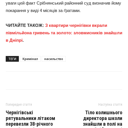
уваги цей факт Срібнянський районний суд визначив йому
покарання у виді 4 місяців за ґратами.
ЧИТАЙТЕ ТАКОЖ:
З квартири чернігівки вкрали
півмільйона гривень та золото: зловмисників знайшли
в Дніпрі
.
ТЕГИ
Кримінал
насильство
Попередня стаття
Наступна стаття
Чернігівські
Тіло колишнього
рятувальники літаком
директора школи
перевезли 38-річного
знайшли в полі на