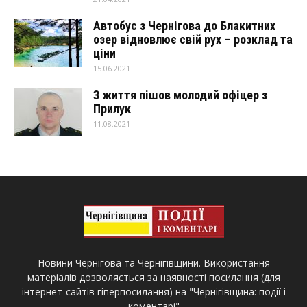
Автобус з Чернігова до Блакитних
озер відновлює свій рух – розклад та
ціни
15.06.2021
З життя пішов молодий офіцер з
Прилук
11.08.2021
Новини Чернігова та Чернігівщини. Використання
матеріалів дозволяється за наявності посилання (для
інтернет-сайтів гіперпосилання) на "Чернігівщина: події і
коментарі"