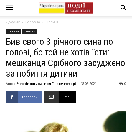
Додому
Головна
Новини
Головна
Новини
Бив свого 3-річного сина по
голові, бо той не хотів їсти:
мешканця Срібного засуджено
за побиття дитини
Автор
Чернігівщина: події і коментарі
-
18.03.2021
0
Facebook
Email