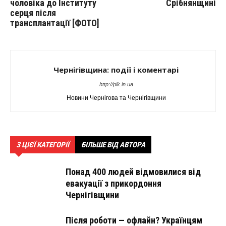
чоловіка до Інституту
Срібнянщині
серця після
трансплантації [ФОТО]
Чернігівщина: події і коментарі
http://pik.in.ua
Новини Чернігова та Чернігівщини
З ЦІЄЇ КАТЕГОРІЇ
БІЛЬШЕ ВІД АВТОРА
Понад 400 людей відмовилися від
евакуації з прикордоння
Чернігівщини
Після роботи — офлайн? Українцям