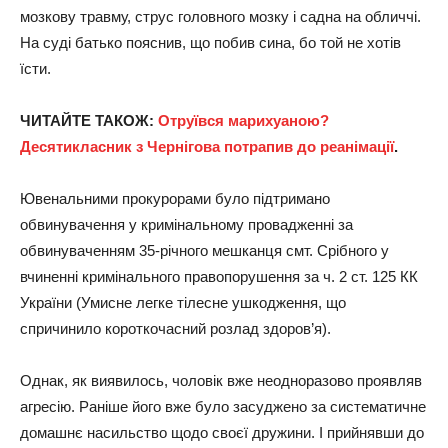
мозкову травму, струс головного мозку і садна на обличчі.
На суді батько пояснив, що побив сина, бо той не хотів
їсти.
ЧИТАЙТЕ ТАКОЖ:
Отруївся марихуаною?
Десятикласник з Чернігова потрапив до реанімації
.
Ювенальними прокурорами було підтримано
обвинувачення у кримінальному провадженні за
обвинуваченням 35-річного мешканця смт. Срібного у
вчиненні кримінального правопорушення за ч. 2 ст. 125 КК
України (Умисне легке тілесне ушкодження, що
спричинило короткочасний розлад здоров’я).
Однак, як виявилось, чоловік вже неодноразово проявляв
агресію. Раніше його вже було засуджено за систематичне
домашнє насильство щодо своєї дружини. І прийнявши до