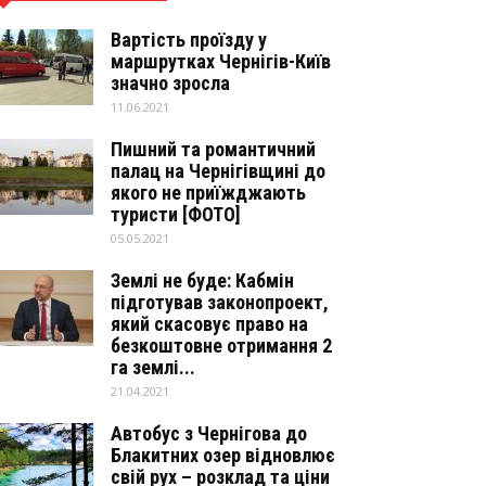
Вартість проїзду у
маршрутках Чернігів-Київ
значно зросла
11.06.2021
Пишний та романтичний
палац на Чернігівщині до
якого не приїжджають
туристи [ФОТО]
05.05.2021
Землі не буде: Кабмін
підготував законопроект,
який скасовує право на
безкоштовне отримання 2
га землі...
21.04.2021
Автобус з Чернігова до
Блакитних озер відновлює
свій рух – розклад та ціни