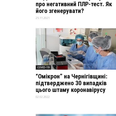
про негативний ПЛР-тест. Як
його згенерувати?
25.11.2021
COVID-19
“Омікрон” на Чернігівщині:
підтверджено 30 випадків
цього штаму коронавірусу
02.02.2022