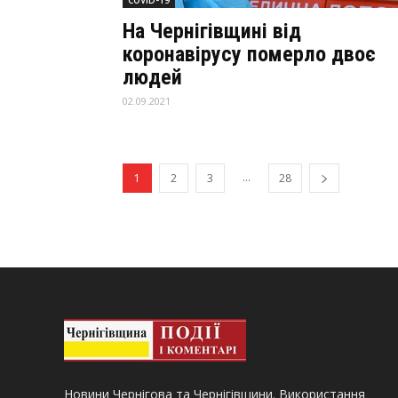
На Чернігівщині від
коронавірусу померло двоє
людей
02.09.2021
...
1
2
3
28
Новини Чернігова та Чернігівщини. Використання