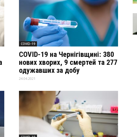
COVID-19
COVID-19 на Чернігівщині: 380
а
нових хворих, 9 смертей та 277
одужавших за добу
24.04.2021
COVID-19