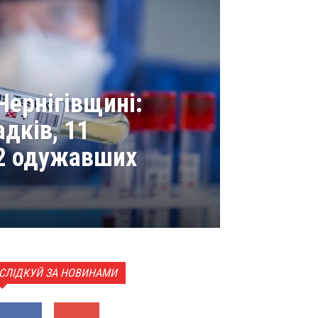
Чернігівщині:
адків, 11
92 одужавших
СЛІДКУЙ ЗА НОВИНАМИ