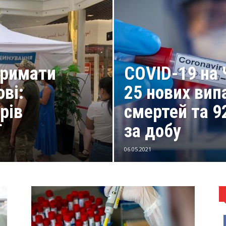
тримати
COVID-19 на 
ві:
25 нових вип
рів
смертей та 
ї
за добу
06.05.2021