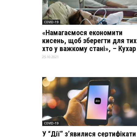
COVID-19
«Намагаємося економити
кисень, щоб зберегти для тих
хто у важкому стані», – Кухар
25.10.2021
COVID-19
У “Дії” з’явилися сертифікати