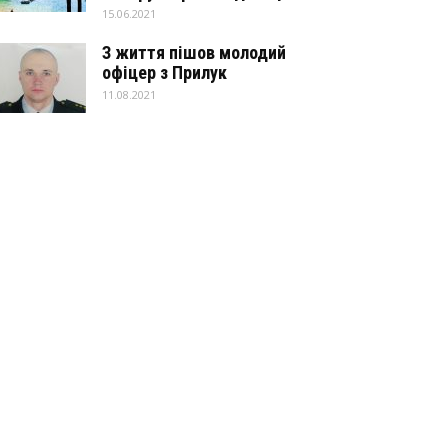
15.06.2021
З життя пішов молодий
офіцер з Прилук
11.08.2021