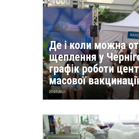
Де і коли можна о
щеплення у Черніго
графік роботи цент
масової вакцинаці
21.07.2021